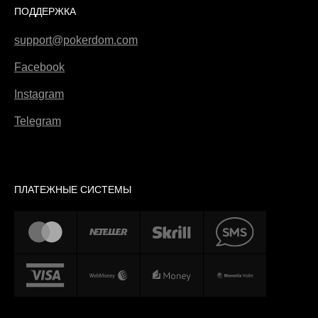
ПОДДЕРЖКА
support@pokerdom.com
Facebook
Instagram
Telegram
ПЛАТЕЖНЫЕ СИСТЕМЫ