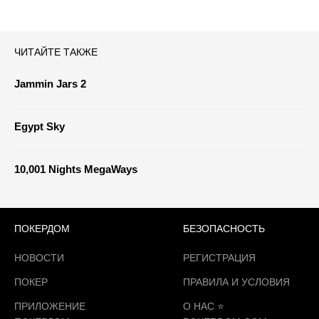
ЧИТАЙТЕ ТАКЖЕ
Jammin Jars 2
Egypt Sky
10,001 Nights MegaWays
ПОКЕРДОМ
БЕЗОПАСНОСТЬ
НОВОСТИ
РЕГИСТРАЦИЯ
ПОКЕР
ПРАВИЛА И УСЛОВИЯ
ПРИЛОЖЕНИЕ
О НАС ⭐️