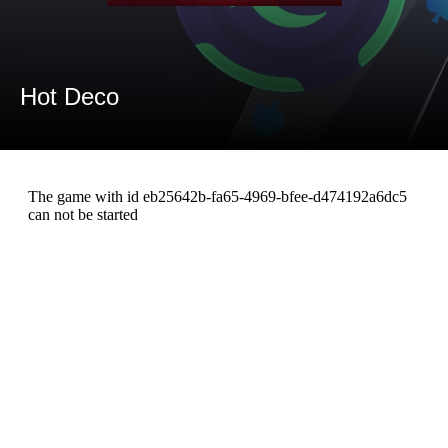
Hot Deco