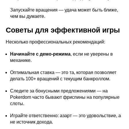
Запускайте вращения — удача может быть ближе,
чем вы думаете.
Советы для эффективной игры
Несколько профессиональных рекомендаций:
Начинайте с демо-режима
, если не уверены в
механике.
Оптимальная ставка — это та, которая позволяет
делать 100+ вращений с текущим банкроллом.
Следите за бонусными предложениями — на
Pokerdom часто бывают фриспины на популярные
слоты.
Играйте ответственно: азарт — это удовольствие, а
не источник дохода.