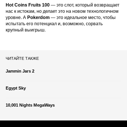
Hot Coins Fruits 100
— это слот, который возвращает
нас к истокам, но делает это на новом технологичном
уровне. А
Pokerdom
— это идеальное место, чтобы
испытать его потенциал и, возможно, сорвать
крупный выигрыш.
ЧИТАЙТЕ ТАКЖЕ
Jammin Jars 2
Egypt Sky
10,001 Nights MegaWays