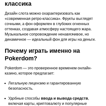
классика
Дизайн слота можно охарактеризовать как
«современная ретро-классика». Фрукты выглядят
сочными, а фон оформлен в глубоких огненных
оттенках, создавая атмосферу настоящего жара.
Музыкальное сопровождение ненавязчивое, но
динамичное — идеальный фон для игры на деньги.
Почему играть именно на
Pokerdom?
Pokerdom — это проверенное временем онлайн-
казино, которое предлагает:
Легальную лицензию и гарантированную
безопасность.
Удобные способы
ввода и вывода средств
,
включая карты, криптовалюту и популярные