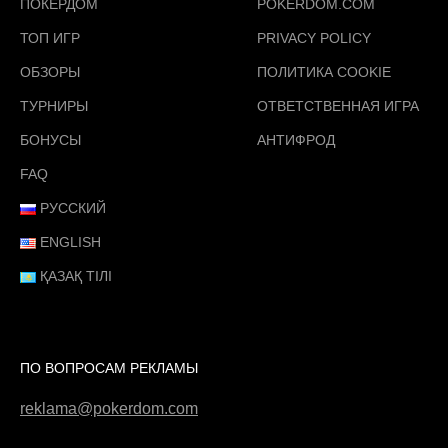
ПОКЕРДОМ
POKERDOM.COM
ТОП ИГР
PRIVACY POLICY
ОБЗОРЫ
ПОЛИТИКА COOKIE
ТУРНИРЫ
ОТВЕТСТВЕННАЯ ИГРА
БОНУСЫ
АНТИФРОД
FAQ
РУССКИЙ
ENGLISH
ҚАЗАҚ ТІЛІ
ПО ВОПРОСАМ РЕКЛАМЫ
reklama@pokerdom.com