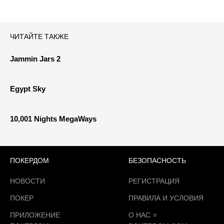
ЧИТАЙТЕ ТАКЖЕ
Jammin Jars 2
Egypt Sky
10,001 Nights MegaWays
ПОКЕРДОМ
БЕЗОПАСНОСТЬ
НОВОСТИ
РЕГИСТРАЦИЯ
ПОКЕР
ПРАВИЛА И УСЛОВИЯ
ПРИЛОЖЕНИЕ
О НАС ⭐️