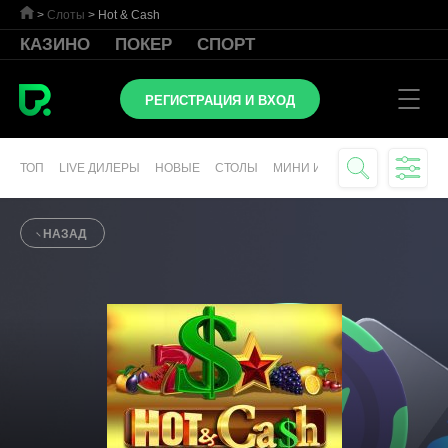
>
Слоты
>
Hot & Cash
КАЗИНО
ПОКЕР
СПОРТ
РЕГИСТРАЦИЯ И ВХОД
ТОП
LIVE ДИЛЕРЫ
НОВЫЕ
СТОЛЫ
МИНИ ИГРЫ
СЛОТЫ
ВИР
НАЗАД