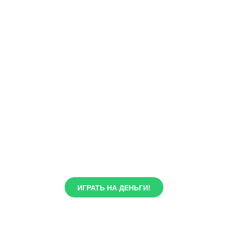
ИГРАТЬ НА ДЕНЬГИ!