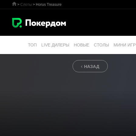
>
Слоты
>
Horus Treasure
ТОП
LIVE ДИЛЕРЫ
НОВЫЕ
СТОЛЫ
МИНИ ИГ
НАЗАД