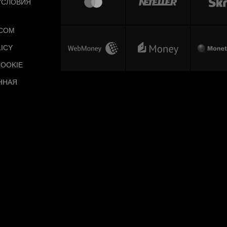
УСЛОВИЯ
COM
LICY
OOKIE
ННАЯ