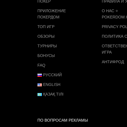
ПОКЕР
ПРАВИЛА И 
ПРИЛОЖЕНИЕ
О НАС ⭐️
ПОКЕРДОМ
POKERDOM.
ТОП ИГР
PRIVACY PO
ОБЗОРЫ
ПОЛИТИКА C
ТУРНИРЫ
ОТВЕТСТВЕ
ИГРА
БОНУСЫ
АНТИФРОД
FAQ
РУССКИЙ
ENGLISH
ҚАЗАҚ ТІЛІ
ПО ВОПРОСАМ РЕКЛАМЫ