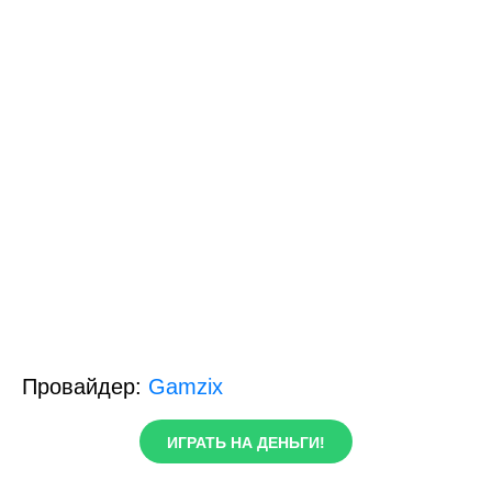
Провайдер:
Gamzix
ИГРАТЬ НА ДЕНЬГИ!