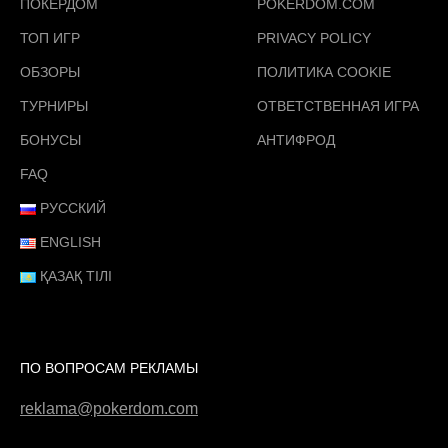
ПОКЕРДОМ
POKERDOM.COM
ТОП ИГР
PRIVACY POLICY
ОБЗОРЫ
ПОЛИТИКА COOKIE
ТУРНИРЫ
ОТВЕТСТВЕННАЯ ИГРА
БОНУСЫ
АНТИФРОД
FAQ
РУССКИЙ
ENGLISH
ҚАЗАҚ ТІЛІ
ПО ВОПРОСАМ РЕКЛАМЫ
reklama@pokerdom.com