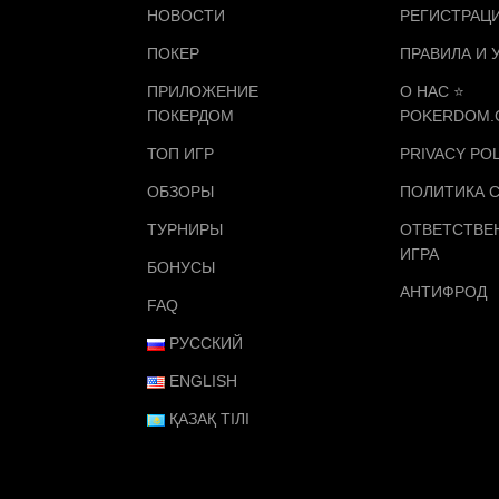
НОВОСТИ
РЕГИСТРАЦ
ПОКЕР
ПРАВИЛА И 
ПРИЛОЖЕНИЕ
О НАС ⭐️
ПОКЕРДОМ
POKERDOM.
ТОП ИГР
PRIVACY PO
ОБЗОРЫ
ПОЛИТИКА C
ТУРНИРЫ
ОТВЕТСТВЕ
ИГРА
БОНУСЫ
АНТИФРОД
FAQ
РУССКИЙ
ENGLISH
ҚАЗАҚ ТІЛІ