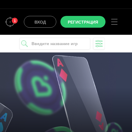
1
ВХОД
РЕГИСТРАЦИЯ