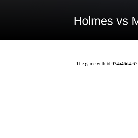
Holmes vs M