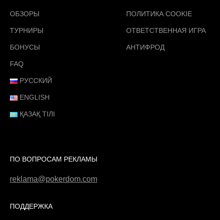
ОБЗОРЫ
ПОЛИТИКА COOKIE
ТУРНИРЫ
ОТВЕТСТВЕННАЯ ИГРА
БОНУСЫ
АНТИФРОД
FAQ
РУССКИЙ
ENGLISH
ҚАЗАҚ ТІЛІ
ПО ВОПРОСАМ РЕКЛАМЫ
reklama@pokerdom.com
ПОДДЕРЖКА