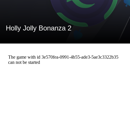
Holly Jolly Bonanza 2