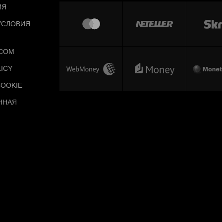
ИЯ
УСЛОВИЯ
COM
LICY
OOKIE
ННАЯ