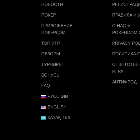
НОВОСТИ
РЕГИСТРАЦ
ПОКЕР
ПРАВИЛА И 
ПРИЛОЖЕНИЕ
О НАС ⭐️
ПОКЕРДОМ
POKERDOM.
ТОП ИГР
PRIVACY PO
ОБЗОРЫ
ПОЛИТИКА C
ТУРНИРЫ
ОТВЕТСТВЕ
ИГРА
БОНУСЫ
АНТИФРОД
FAQ
РУССКИЙ
ENGLISH
ҚАЗАҚ ТІЛІ