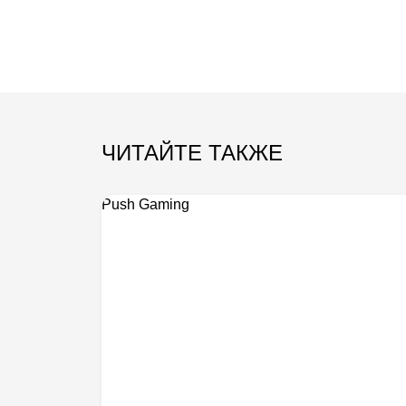
ЧИТАЙТЕ ТАКЖЕ
Push Gaming