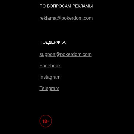
ПО ВОПРОСАМ РЕКЛАМЫ
reklama@pokerdom.com
ПОДДЕРЖКА
support@pokerdom.com
Facebook
Instagram
Telegram