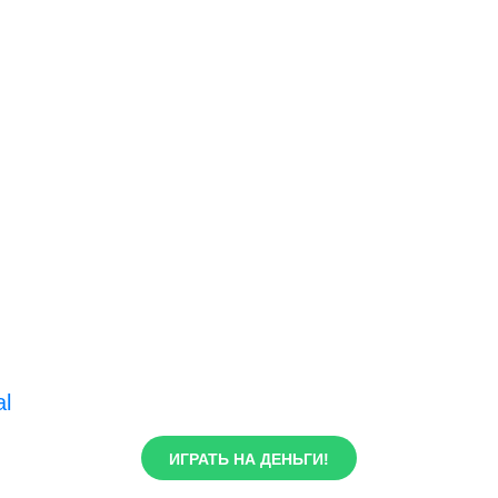
l
ИГРАТЬ НА ДЕНЬГИ!