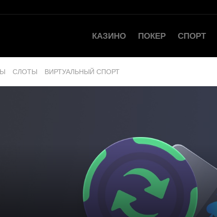
КАЗИНО
ПОКЕР
СПОРТ
РЫ
СЛОТЫ
ВИРТУАЛЬНЫЙ СПОРТ