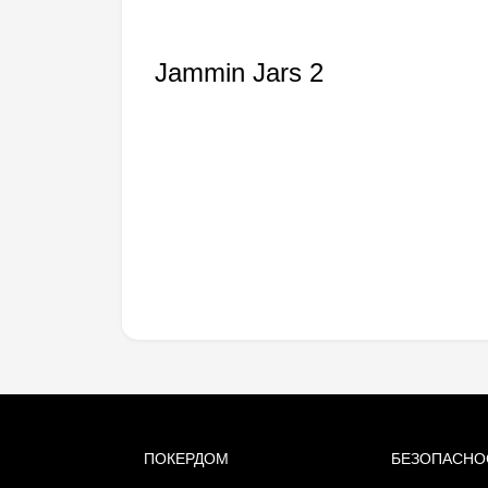
Jammin Jars 2
ПОКЕРДОМ
БЕЗОПАСНО