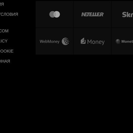
ИЯ
УСЛОВИЯ
COM
LICY
OOKIE
ННАЯ