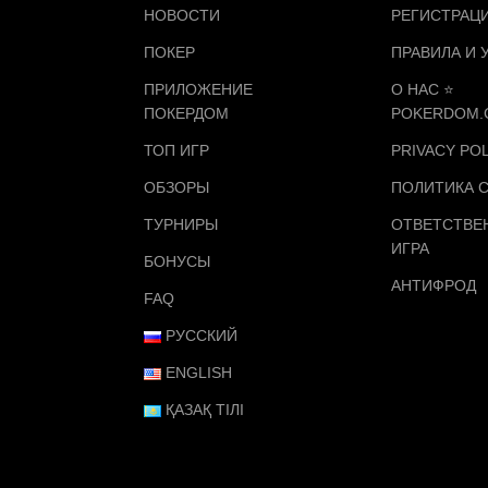
НОВОСТИ
РЕГИСТРАЦ
ПОКЕР
ПРАВИЛА И 
ПРИЛОЖЕНИЕ
О НАС ⭐️
ПОКЕРДОМ
POKERDOM.
ТОП ИГР
PRIVACY PO
ОБЗОРЫ
ПОЛИТИКА C
ТУРНИРЫ
ОТВЕТСТВЕ
ИГРА
БОНУСЫ
АНТИФРОД
FAQ
РУССКИЙ
ENGLISH
ҚАЗАҚ ТІЛІ