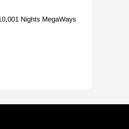
10,001 Nights MegaWays