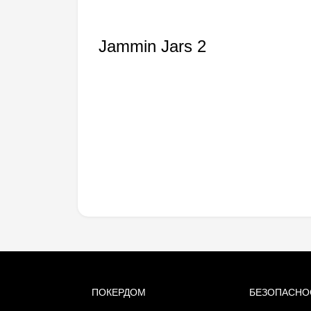
Jammin Jars 2
ПОКЕРДОМ
БЕЗОПАСНО