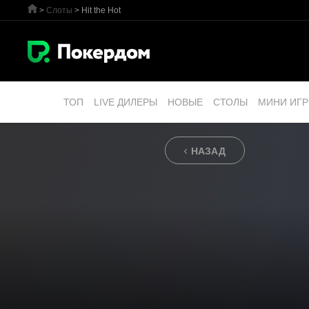
>
Слоты
>
Hit the Hot
ТОП
LIVE ДИЛЕРЫ
НОВЫЕ
СТОЛЫ
МИНИ ИГ
НАЗАД