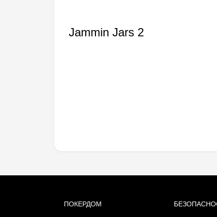
Jammin Jars 2
ПОКЕРДОМ
БЕЗОПАСНО