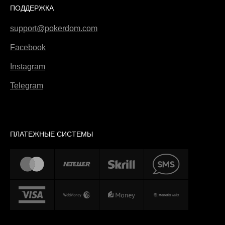
ПОДДЕРЖКА
support@pokerdom.com
Facebook
Instagram
Telegram
ПЛАТЕЖНЫЕ СИСТЕМЫ