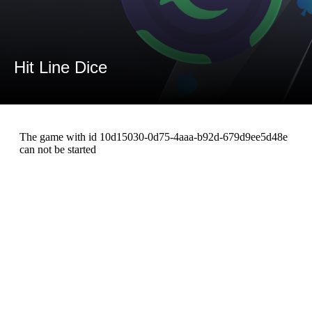
Hit Line Dice