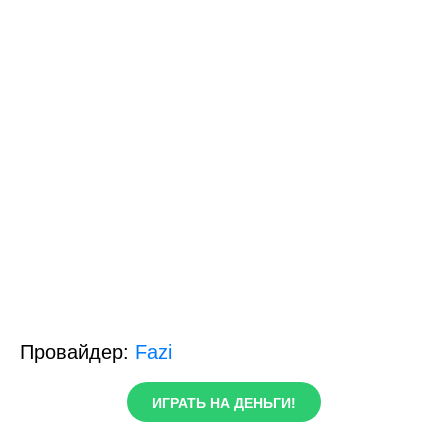
Провайдер:
Fazi
ИГРАТЬ НА ДЕНЬГИ!