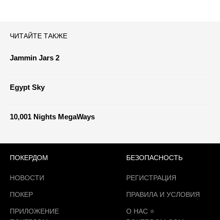
ЧИТАЙТЕ ТАКЖЕ
Jammin Jars 2
Egypt Sky
10,001 Nights MegaWays
ПОКЕРДОМ
БЕЗОПАСНОСТЬ
НОВОСТИ
РЕГИСТРАЦИЯ
ПОКЕР
ПРАВИЛА И УСЛОВИЯ
ПРИЛОЖЕНИЕ
О НАС ⭐️