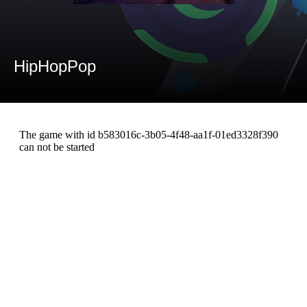
HipHopPop