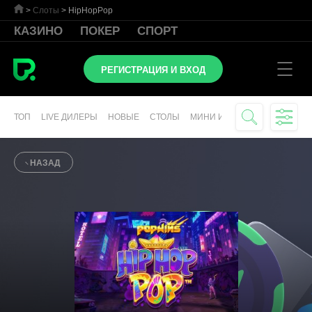
>
Слоты
>
HipHopPop
КАЗИНО
ПОКЕР
СПОРТ
РЕГИСТРАЦИЯ И ВХОД
ТОП
LIVE ДИЛЕРЫ
НОВЫЕ
СТОЛЫ
МИНИ ИГРЫ
СЛОТЫ
ВИР
НАЗАД