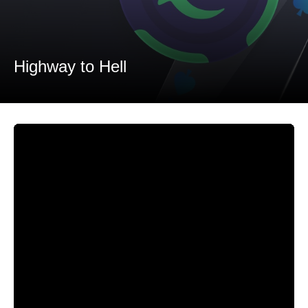
Highway to Hell