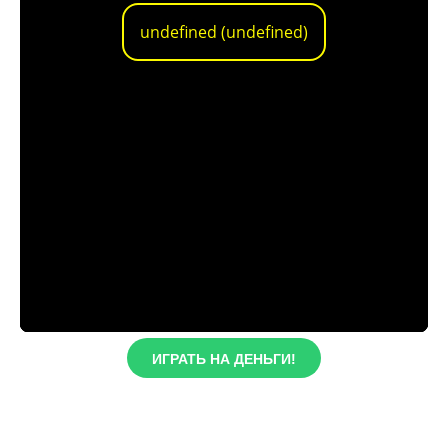
ИГРАТЬ НА ДЕНЬГИ!