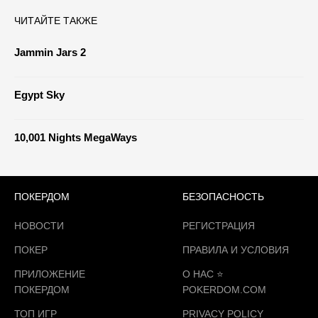
ЧИТАЙТЕ ТАКЖЕ
Jammin Jars 2
Egypt Sky
10,001 Nights MegaWays
ПОКЕРДОМ
БЕЗОПАСНОСТЬ
НОВОСТИ
РЕГИСТРАЦИЯ
ПОКЕР
ПРАВИЛА И УСЛОВИЯ
ПРИЛОЖЕНИЕ
О НАС ⭐️
ПОКЕРДОМ
POKERDOM.COM
ТОП ИГР
PRIVACY POLICY