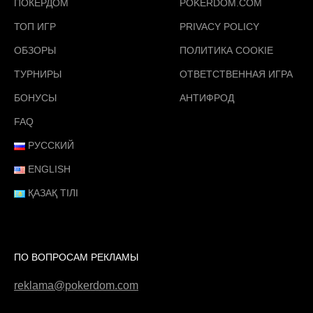
ПОКЕРДОМ
POKERDOM.COM
ТОП ИГР
PRIVACY POLICY
ОБЗОРЫ
ПОЛИТИКА COOKIE
ТУРНИРЫ
ОТВЕТСТВЕННАЯ ИГРА
БОНУСЫ
АНТИФРОД
FAQ
РУССКИЙ
ENGLISH
ҚАЗАҚ ТІЛІ
ПО ВОПРОСАМ РЕКЛАМЫ
reklama@pokerdom.com