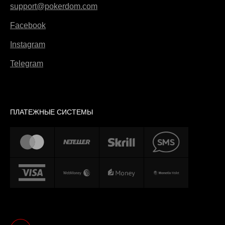
support@pokerdom.com
Facebook
Instagram
Telegram
ПЛАТЕЖНЫЕ СИСТЕМЫ