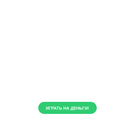
ИГРАТЬ НА ДЕНЬГИ!