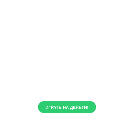
ИГРАТЬ НА ДЕНЬГИ!