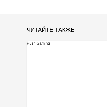
ЧИТАЙТЕ ТАКЖЕ
Push Gaming