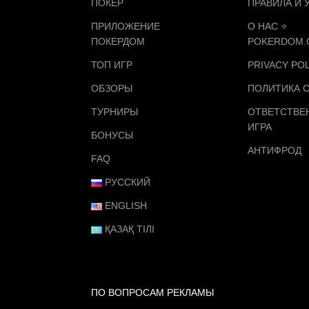
ПОКЕР
ПРАВИЛА И 
ПРИЛОЖЕНИЕ
О НАС ⭐️
ПОКЕРДОМ
POKERDOM.
ТОП ИГР
PRIVACY PO
ОБЗОРЫ
ПОЛИТИКА C
ТУРНИРЫ
ОТВЕТСТВЕ
ИГРА
БОНУСЫ
АНТИФРОД
FAQ
РУССКИЙ
ENGLISH
ҚАЗАҚ ТІЛІ
ПО ВОПРОСАМ РЕКЛАМЫ