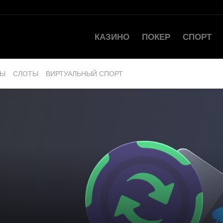
КАЗИНО
ПОКЕР
СПОРТ
РЫ
СЛОТЫ
ВИРТУАЛЬНЫЙ СПОРТ