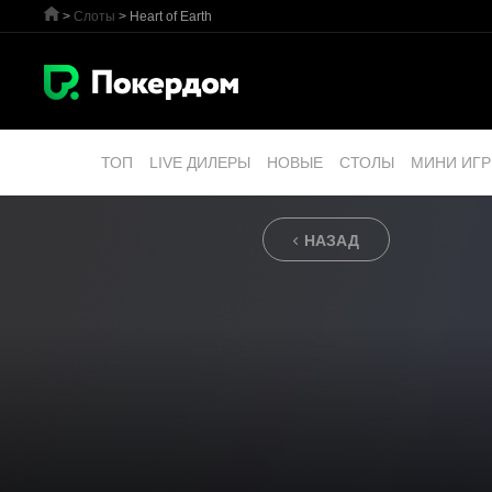
>
Слоты
>
Heart of Earth
ТОП
LIVE ДИЛЕРЫ
НОВЫЕ
СТОЛЫ
МИНИ ИГ
НАЗАД