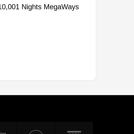
10,001 Nights MegaWays