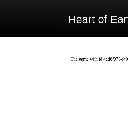
Heart of Ear