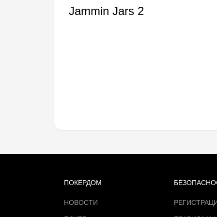
Jammin Jars 2
ПОКЕРДОМ
БЕЗОПАСНО
НОВОСТИ
РЕГИСТРАЦ