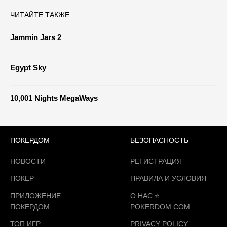
ЧИТАЙТЕ ТАКЖЕ
Jammin Jars 2
Egypt Sky
10,001 Nights MegaWays
ПОКЕРДОМ
БЕЗОПАСНОСТЬ
НОВОСТИ
РЕГИСТРАЦИЯ
ПОКЕР
ПРАВИЛА И УСЛОВИЯ
ПРИЛОЖЕНИЕ
О НАС ⭐️
ПОКЕРДОМ
POKERDOM.COM
ТОП ИГР
PRIVACY POLICY