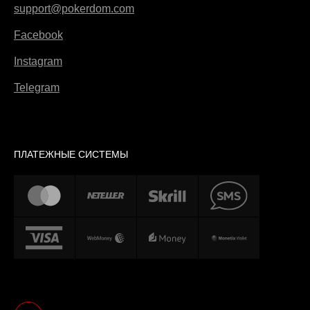
support@pokerdom.com
Facebook
Instagram
Telegram
ПЛАТЕЖНЫЕ СИСТЕМЫ