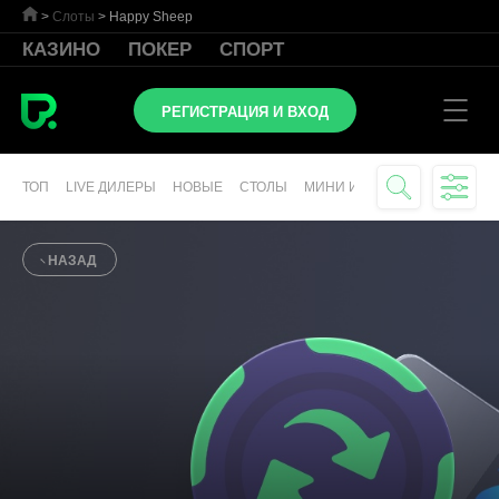
>
Слоты
>
Happy Sheep
КАЗИНО
ПОКЕР
СПОРТ
РЕГИСТРАЦИЯ И ВХОД
ТОП
LIVE ДИЛЕРЫ
НОВЫЕ
СТОЛЫ
МИНИ ИГРЫ
СЛОТЫ
ВИР
НАЗАД