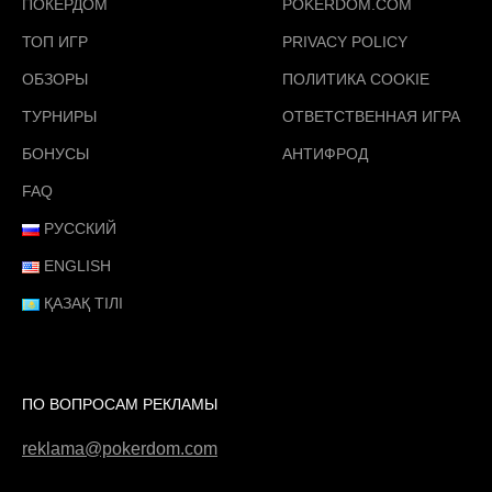
ПОКЕРДОМ
POKERDOM.COM
ТОП ИГР
PRIVACY POLICY
ОБЗОРЫ
ПОЛИТИКА COOKIE
ТУРНИРЫ
ОТВЕТСТВЕННАЯ ИГРА
БОНУСЫ
АНТИФРОД
FAQ
РУССКИЙ
ENGLISH
ҚАЗАҚ ТІЛІ
ПО ВОПРОСАМ РЕКЛАМЫ
reklama@pokerdom.com