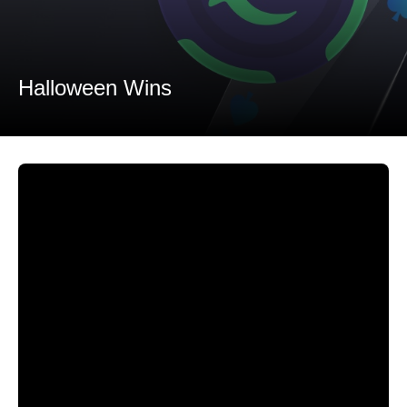
Halloween Wins