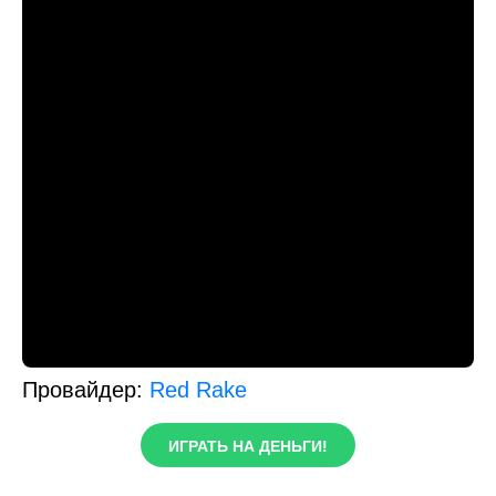
Провайдер:
Red Rake
ИГРАТЬ НА ДЕНЬГИ!