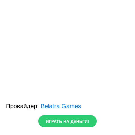
Провайдер:
Belatra Games
ИГРАТЬ НА ДЕНЬГИ!