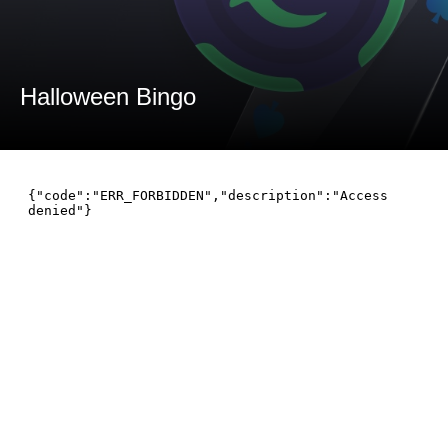
Halloween Bingo