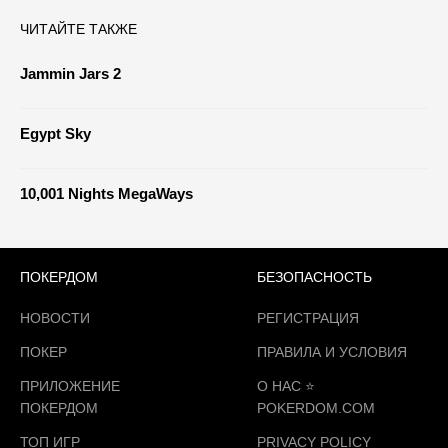
ЧИТАЙТЕ ТАКЖЕ
Jammin Jars 2
Egypt Sky
10,001 Nights MegaWays
ПОКЕРДОМ
БЕЗОПАСНОСТЬ
НОВОСТИ
РЕГИСТРАЦИЯ
ПОКЕР
ПРАВИЛА И УСЛОВИЯ
ПРИЛОЖЕНИЕ
О НАС ⭐️
ПОКЕРДОМ
POKERDOM.COM
ТОП ИГР
PRIVACY POLICY