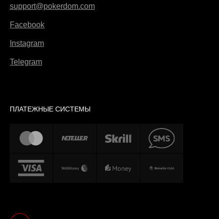
support@pokerdom.com
Facebook
Instagram
Telegram
ПЛАТЕЖНЫЕ СИСТЕМЫ