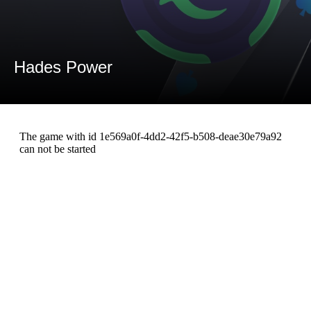
Hades Power