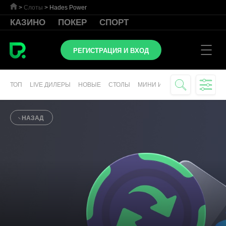
>
Слоты
>
Hades Power
КАЗИНО
ПОКЕР
СПОРТ
РЕГИСТРАЦИЯ И ВХОД
ТОП
LIVE ДИЛЕРЫ
НОВЫЕ
СТОЛЫ
МИНИ ИГРЫ
СЛОТЫ
ВИР
НАЗАД