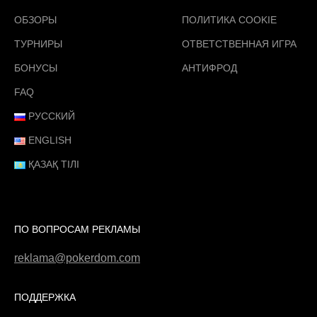
ОБЗОРЫ
ПОЛИТИКА COOKIE
ТУРНИРЫ
ОТВЕТСТВЕННАЯ ИГРА
БОНУСЫ
АНТИФРОД
FAQ
РУССКИЙ
ENGLISH
ҚАЗАҚ ТІЛІ
ПО ВОПРОСАМ РЕКЛАМЫ
reklama@pokerdom.com
ПОДДЕРЖКА