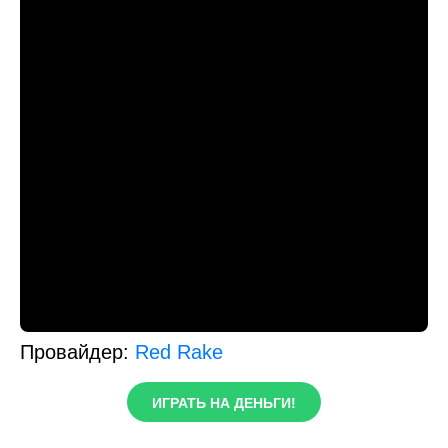
Провайдер:
Red Rake
ИГРАТЬ НА ДЕНЬГИ!