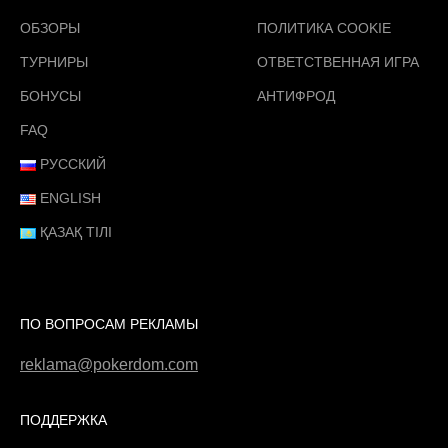
ОБЗОРЫ
ПОЛИТИКА COOKIE
ТУРНИРЫ
ОТВЕТСТВЕННАЯ ИГРА
БОНУСЫ
АНТИФРОД
FAQ
РУССКИЙ
ENGLISH
ҚАЗАҚ ТІЛІ
ПО ВОПРОСАМ РЕКЛАМЫ
reklama@pokerdom.com
ПОДДЕРЖКА