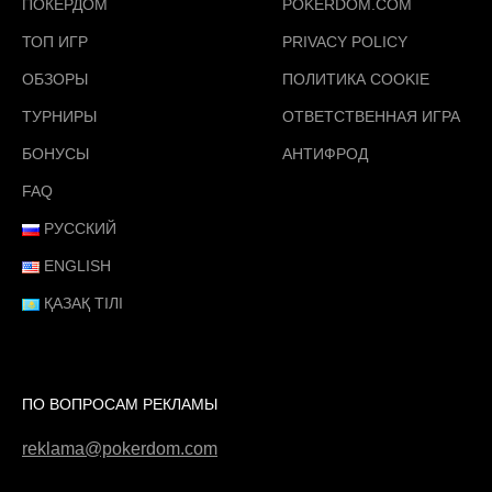
ПОКЕРДОМ
POKERDOM.COM
ТОП ИГР
PRIVACY POLICY
ОБЗОРЫ
ПОЛИТИКА COOKIE
ТУРНИРЫ
ОТВЕТСТВЕННАЯ ИГРА
БОНУСЫ
АНТИФРОД
FAQ
РУССКИЙ
ENGLISH
ҚАЗАҚ ТІЛІ
ПО ВОПРОСАМ РЕКЛАМЫ
reklama@pokerdom.com