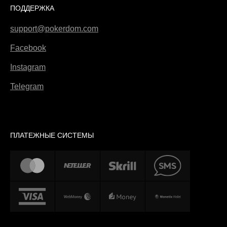
ПОДДЕРЖКА
support@pokerdom.com
Facebook
Instagram
Telegram
ПЛАТЕЖНЫЕ СИСТЕМЫ