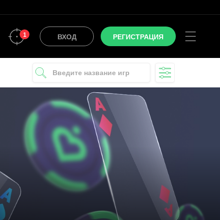
1
ВХОД
РЕГИСТРАЦИЯ