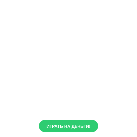
ИГРАТЬ НА ДЕНЬГИ!