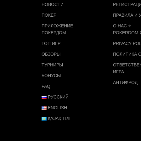
НОВОСТИ
РЕГИСТРАЦ
ПОКЕР
ПРАВИЛА И 
ПРИЛОЖЕНИЕ
О НАС ⭐️
ПОКЕРДОМ
POKERDOM.
ТОП ИГР
PRIVACY PO
ОБЗОРЫ
ПОЛИТИКА C
ТУРНИРЫ
ОТВЕТСТВЕ
ИГРА
БОНУСЫ
АНТИФРОД
FAQ
РУССКИЙ
ENGLISH
ҚАЗАҚ ТІЛІ