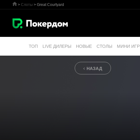
>
Слоты
>
Great Courtyard
ТОП
LIVE ДИЛЕРЫ
НОВЫЕ
СТОЛЫ
МИНИ ИГ
НАЗАД