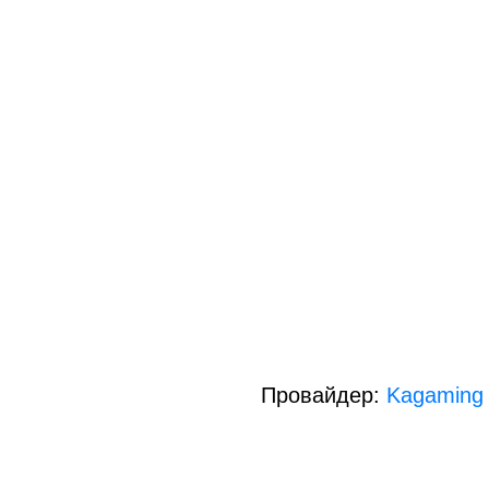
Провайдер:
Kagaming