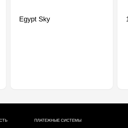
Egypt Sky
СТЬ
ПЛАТЕЖНЫЕ СИСТЕМЫ