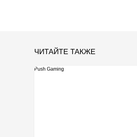
ЧИТАЙТЕ ТАКЖЕ
Push Gaming