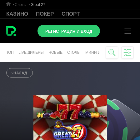
>
Слоты
>
Great 27
КАЗИНО
ПОКЕР
СПОРТ
РЕГИСТРАЦИЯ И ВХОД
ТОП
LIVE ДИЛЕРЫ
НОВЫЕ
СТОЛЫ
МИНИ ИГРЫ
СЛОТЫ
ВИР
НАЗАД