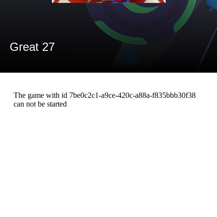
Great 27