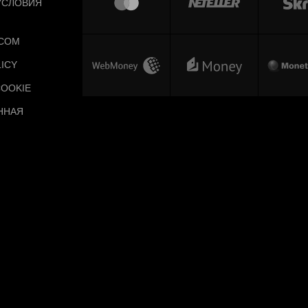
УСЛОВИЯ
COM
LICY
OOKIE
ННАЯ