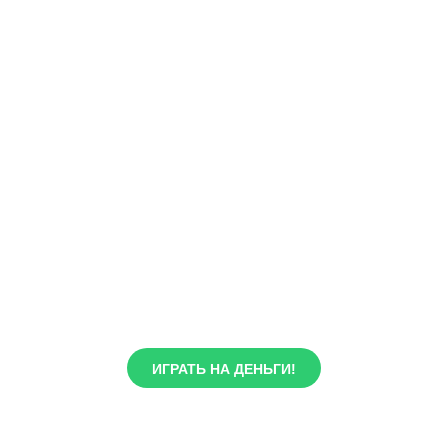
ИГРАТЬ НА ДЕНЬГИ!