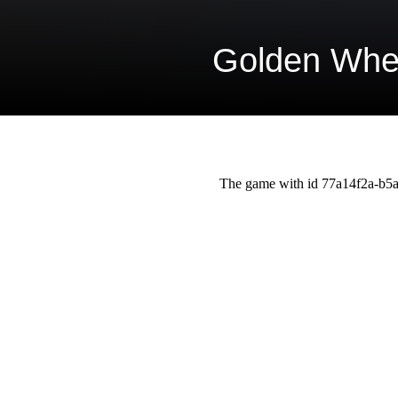
Golden Whee