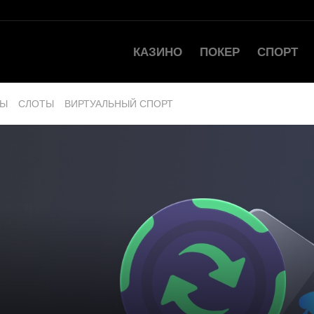
КАЗИНО
ПОКЕР
СПОРТ
РЫ
СЛОТЫ
ВИРТУАЛЬНЫЙ СПОРТ