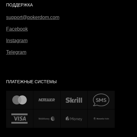
ПОДДЕРЖКА
support@pokerdom.com
Facebook
Instagram
Telegram
ПЛАТЕЖНЫЕ СИСТЕМЫ