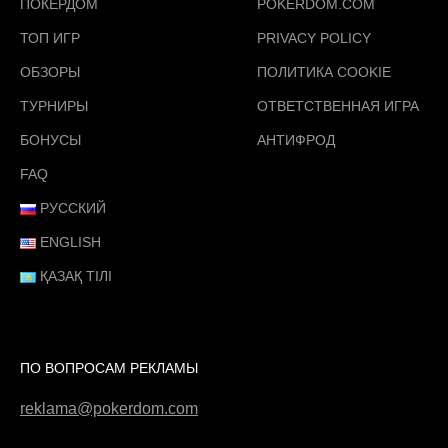
ПОКЕРДОМ
POKERDOM.COM
ТОП ИГР
PRIVACY POLICY
ОБЗОРЫ
ПОЛИТИКА COOKIE
ТУРНИРЫ
ОТВЕТСТВЕННАЯ ИГРА
БОНУСЫ
АНТИФРОД
FAQ
РУССКИЙ
ENGLISH
ҚАЗАҚ ТІЛІ
ПО ВОПРОСАМ РЕКЛАМЫ
reklama@pokerdom.com