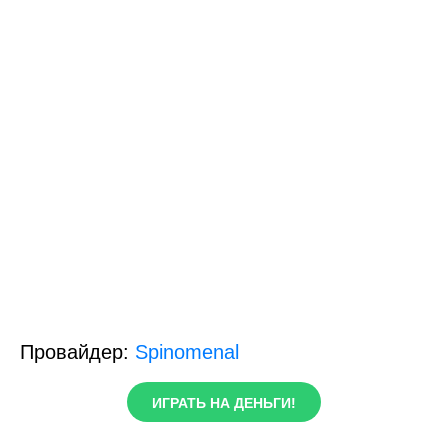
Провайдер:
Spinomenal
ИГРАТЬ НА ДЕНЬГИ!