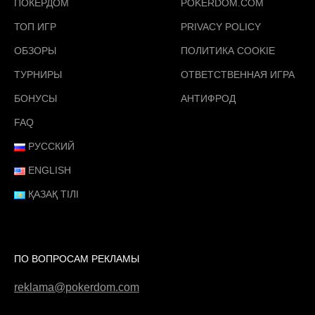
ПОКЕРДОМ
POKERDOM.COM
ТОП ИГР
PRIVACY POLICY
ОБЗОРЫ
ПОЛИТИКА COOKIE
ТУРНИРЫ
ОТВЕТСТВЕННАЯ ИГРА
БОНУСЫ
АНТИФРОД
FAQ
РУССКИЙ
ENGLISH
ҚАЗАҚ ТІЛІ
ПО ВОПРОСАМ РЕКЛАМЫ
reklama@pokerdom.com