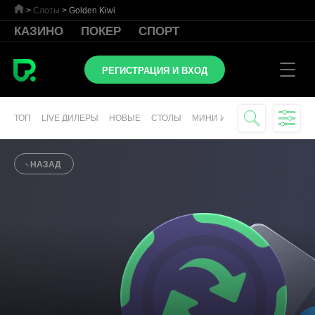
>
Слоты
>
Golden Kiwi
КАЗИНО
ПОКЕР
СПОРТ
РЕГИСТРАЦИЯ И ВХОД
ТОП
LIVE ДИЛЕРЫ
НОВЫЕ
СТОЛЫ
МИНИ ИГРЫ
СЛОТЫ
ВИР
НАЗАД