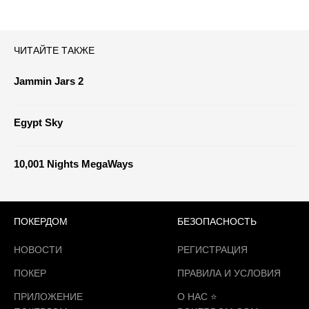
ЧИТАЙТЕ ТАКЖЕ
Jammin Jars 2
Egypt Sky
10,001 Nights MegaWays
ПОКЕРДОМ
БЕЗОПАСНОСТЬ
НОВОСТИ
РЕГИСТРАЦИЯ
ПОКЕР
ПРАВИЛА И УСЛОВИЯ
ПРИЛОЖЕНИЕ
О НАС ⭐️