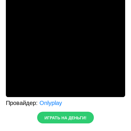
Провайдер:
Onlyplay
ИГРАТЬ НА ДЕНЬГИ!