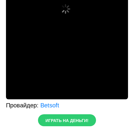
Провайдер:
Betsoft
ИГРАТЬ НА ДЕНЬГИ!