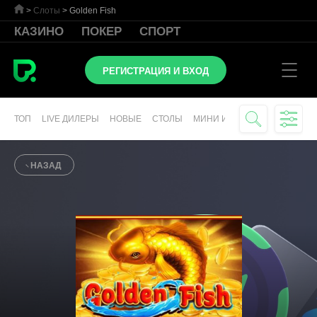
>
Слоты
>
Golden Fish
КАЗИНО
ПОКЕР
СПОРТ
РЕГИСТРАЦИЯ И ВХОД
ТОП
LIVE ДИЛЕРЫ
НОВЫЕ
СТОЛЫ
МИНИ ИГРЫ
СЛОТЫ
ВИР
НАЗАД