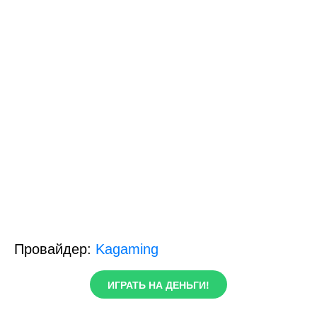
Провайдер:
Kagaming
ИГРАТЬ НА ДЕНЬГИ!