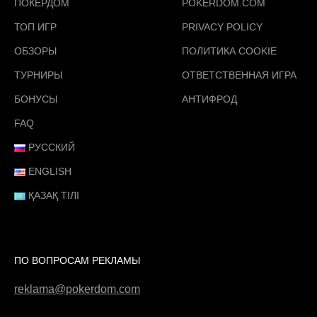
ПОКЕРДОМ
POKERDOM.COM
ТОП ИГР
PRIVACY POLICY
ОБЗОРЫ
ПОЛИТИКА COOKIE
ТУРНИРЫ
ОТВЕТСТВЕННАЯ ИГРА
БОНУСЫ
АНТИФРОД
FAQ
РУССКИЙ
ENGLISH
ҚАЗАҚ ТІЛІ
ПО ВОПРОСАМ РЕКЛАМЫ
reklama@pokerdom.com