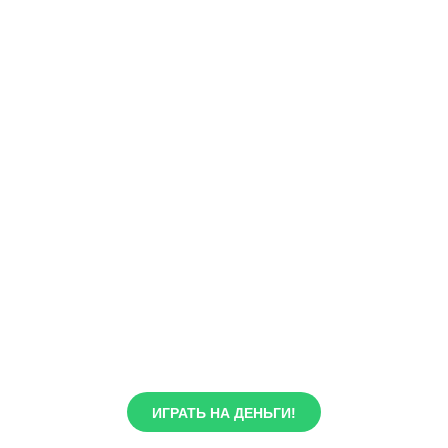
ИГРАТЬ НА ДЕНЬГИ!