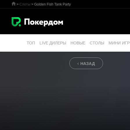
>
Слоты
>
Golden Fish Tank Party
ТОП
LIVE ДИЛЕРЫ
НОВЫЕ
СТОЛЫ
МИНИ ИГ
НАЗАД