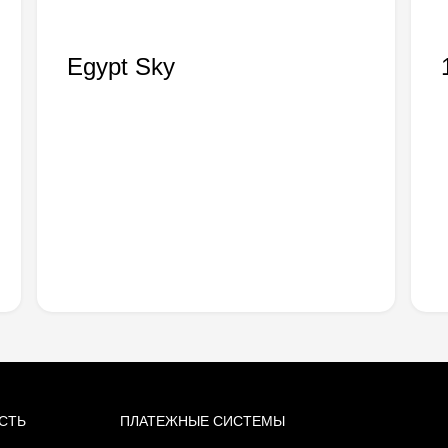
Egypt Sky
СТЬ
ПЛАТЕЖНЫЕ СИСТЕМЫ