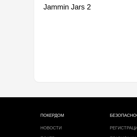
Jammin Jars 2
ПОКЕРДОМ
БЕЗОПАСНО
НОВОСТИ
РЕГИСТРАЦ