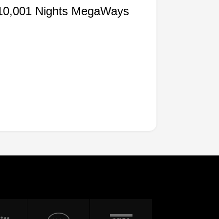
10,001 Nights MegaWays