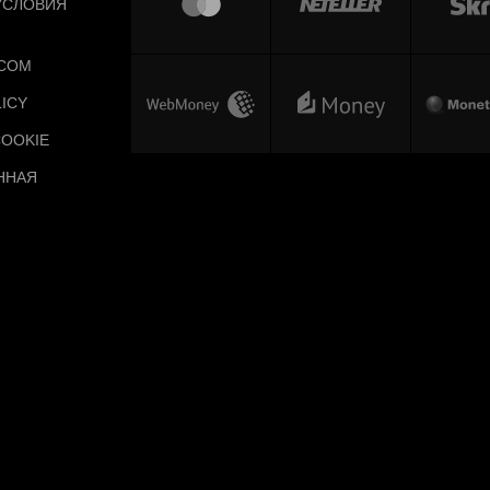
УСЛОВИЯ
COM
LICY
OOKIE
ННАЯ