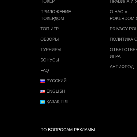
ПОКЕР
ПРАВИЛА И 
ПРИЛОЖЕНИЕ
О НАС ⭐️
ПОКЕРДОМ
POKERDOM.
ТОП ИГР
PRIVACY PO
ОБЗОРЫ
ПОЛИТИКА C
ТУРНИРЫ
ОТВЕТСТВЕ
ИГРА
БОНУСЫ
АНТИФРОД
FAQ
РУССКИЙ
ENGLISH
ҚАЗАҚ ТІЛІ
ПО ВОПРОСАМ РЕКЛАМЫ