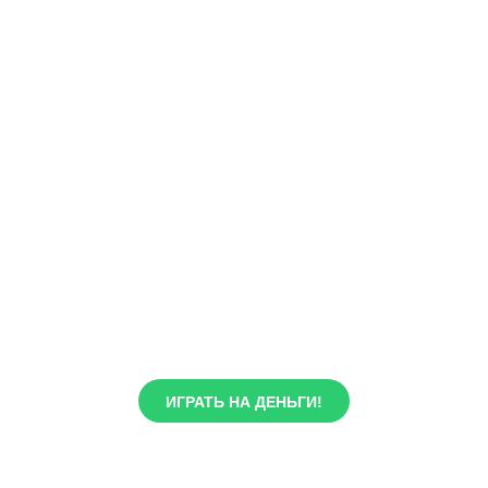
ИГРАТЬ НА ДЕНЬГИ!