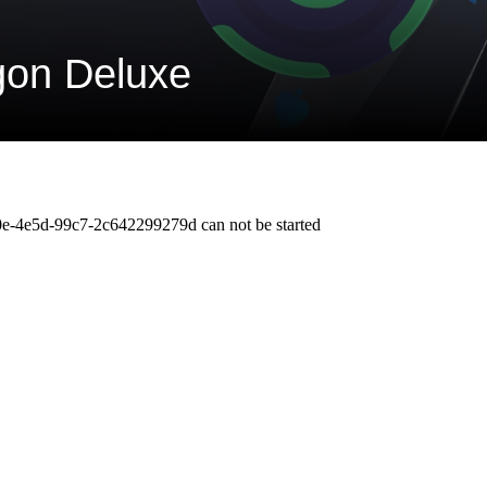
gon Deluxe