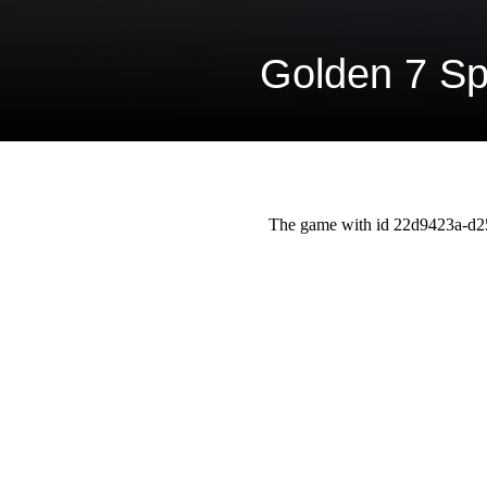
Golden 7 Sp