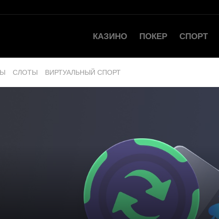
КАЗИНО
ПОКЕР
СПОРТ
РЫ
СЛОТЫ
ВИРТУАЛЬНЫЙ СПОРТ