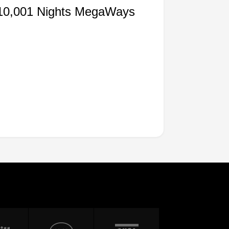
10,001 Nights MegaWays