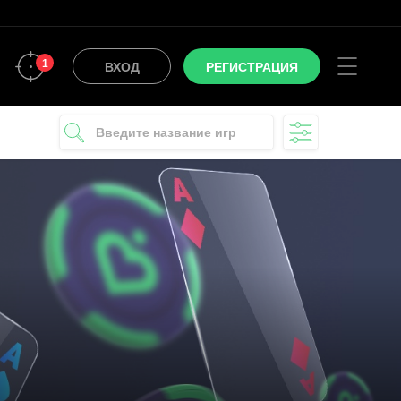
1
ВХОД
РЕГИСТРАЦИЯ