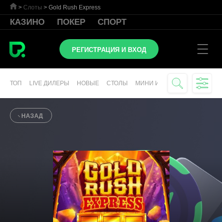
>
Слоты
>
Gold Rush Express
КАЗИНО
ПОКЕР
СПОРТ
РЕГИСТРАЦИЯ И ВХОД
ТОП
LIVE ДИЛЕРЫ
НОВЫЕ
СТОЛЫ
МИНИ ИГРЫ
СЛОТЫ
ВИР
НАЗАД