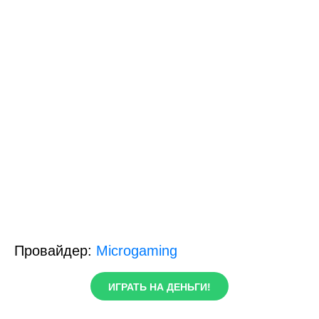
Провайдер:
Microgaming
ИГРАТЬ НА ДЕНЬГИ!