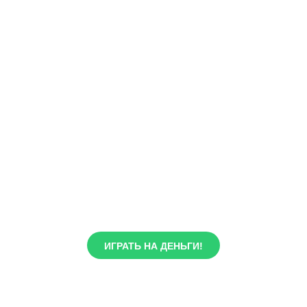
ИГРАТЬ НА ДЕНЬГИ!