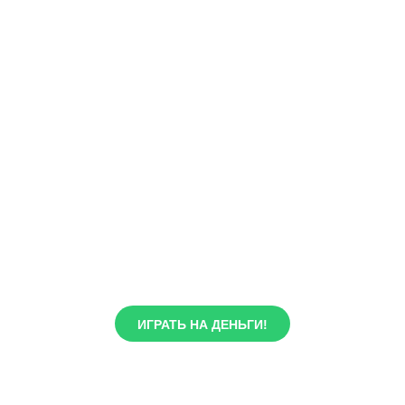
ИГРАТЬ НА ДЕНЬГИ!