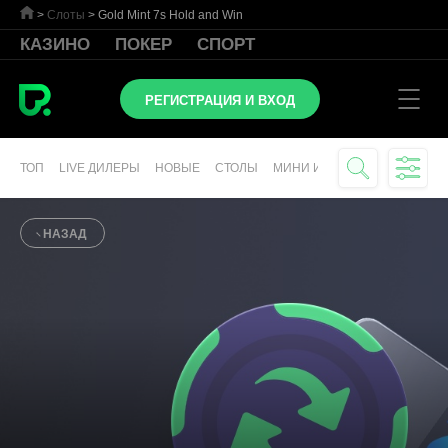
>
Слоты
>
Gold Mint 7s Hold and Win
КАЗИНО
ПОКЕР
СПОРТ
РЕГИСТРАЦИЯ И ВХОД
ТОП
LIVE ДИЛЕРЫ
НОВЫЕ
СТОЛЫ
МИНИ ИГРЫ
СЛОТЫ
ВИР
НАЗАД