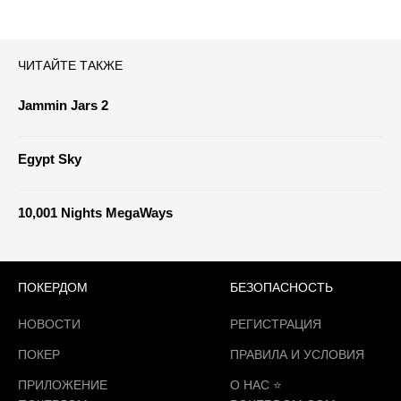
ЧИТАЙТЕ ТАКЖЕ
Jammin Jars 2
Egypt Sky
10,001 Nights MegaWays
ПОКЕРДОМ
БЕЗОПАСНОСТЬ
НОВОСТИ
РЕГИСТРАЦИЯ
ПОКЕР
ПРАВИЛА И УСЛОВИЯ
ПРИЛОЖЕНИЕ
О НАС ⭐️