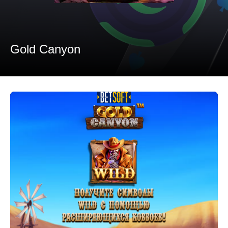
Gold Canyon