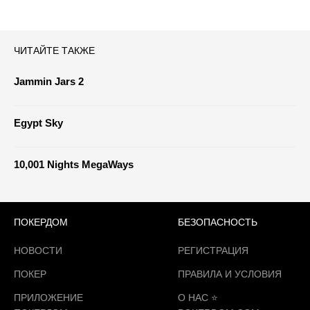
ЧИТАЙТЕ ТАКЖЕ
Jammin Jars 2
Egypt Sky
10,001 Nights MegaWays
ПОКЕРДОМ
БЕЗОПАСНОСТЬ
НОВОСТИ
РЕГИСТРАЦИЯ
ПОКЕР
ПРАВИЛА И УСЛОВИЯ
ПРИЛОЖЕНИЕ
О НАС ⭐️