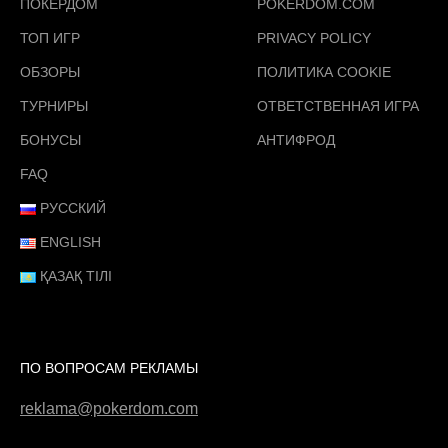
ПОКЕРДОМ
POKERDOM.COM
ТОП ИГР
PRIVACY POLICY
ОБЗОРЫ
ПОЛИТИКА COOKIE
ТУРНИРЫ
ОТВЕТСТВЕННАЯ ИГРА
БОНУСЫ
АНТИФРОД
FAQ
РУССКИЙ
ENGLISH
ҚАЗАҚ ТІЛІ
ПО ВОПРОСАМ РЕКЛАМЫ
reklama@pokerdom.com