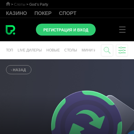
>
Слоты
>
God’s Party
КАЗИНО
ПОКЕР
СПОРТ
РЕГИСТРАЦИЯ И ВХОД
ТОП
LIVE ДИЛЕРЫ
НОВЫЕ
СТОЛЫ
МИНИ ИГРЫ
СЛОТЫ
ВИР
НАЗАД