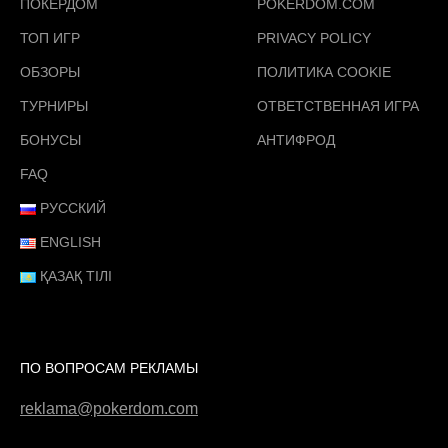
ПОКЕРДОМ
POKERDOM.COM
ТОП ИГР
PRIVACY POLICY
ОБЗОРЫ
ПОЛИТИКА COOKIE
ТУРНИРЫ
ОТВЕТСТВЕННАЯ ИГРА
БОНУСЫ
АНТИФРОД
FAQ
РУССКИЙ
ENGLISH
ҚАЗАҚ ТІЛІ
ПО ВОПРОСАМ РЕКЛАМЫ
reklama@pokerdom.com