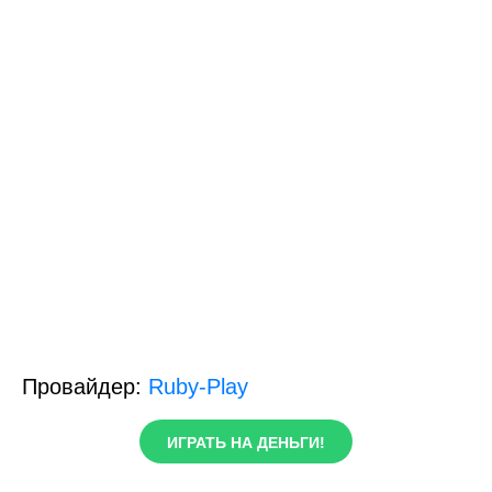
Провайдер:
Ruby-Play
ИГРАТЬ НА ДЕНЬГИ!