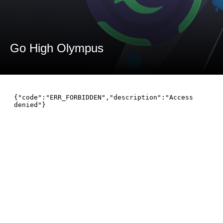
Go High Olympus