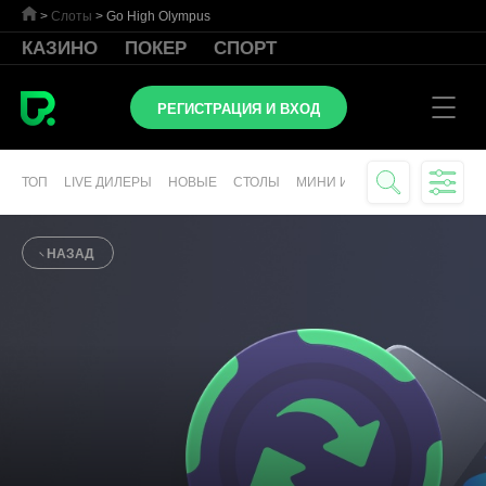
>
Слоты
>
Go High Olympus
КАЗИНО
ПОКЕР
СПОРТ
РЕГИСТРАЦИЯ И ВХОД
ТОП
LIVE ДИЛЕРЫ
НОВЫЕ
СТОЛЫ
МИНИ ИГРЫ
СЛОТЫ
ВИР
НАЗАД