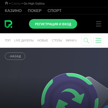
>
Слоты
>
Go High Gallina
КАЗИНО
ПОКЕР
СПОРТ
РЕГИСТРАЦИЯ И ВХОД
ТОП
LIVE ДИЛЕРЫ
НОВЫЕ
СТОЛЫ
МИНИ ИГРЫ
СЛОТЫ
ВИР
НАЗАД