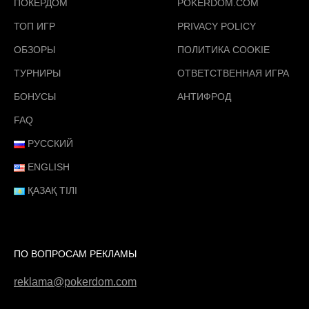
ПОКЕРДОМ
POKERDOM.COM
ТОП ИГР
PRIVACY POLICY
ОБЗОРЫ
ПОЛИТИКА COOKIE
ТУРНИРЫ
ОТВЕТСТВЕННАЯ ИГРА
БОНУСЫ
АНТИФРОД
FAQ
РУССКИЙ
ENGLISH
ҚАЗАҚ ТІЛІ
ПО ВОПРОСАМ РЕКЛАМЫ
reklama@pokerdom.com