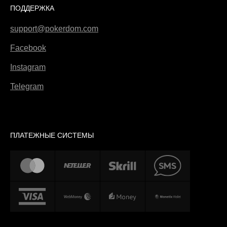
ПОДДЕРЖКА
support@pokerdom.com
Facebook
Instagram
Telegram
ПЛАТЕЖНЫЕ СИСТЕМЫ