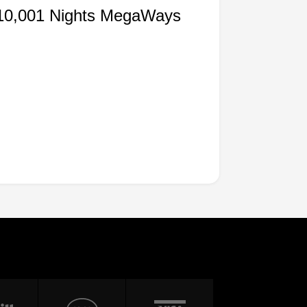
10,001 Nights MegaWays