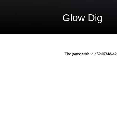
Glow Dig