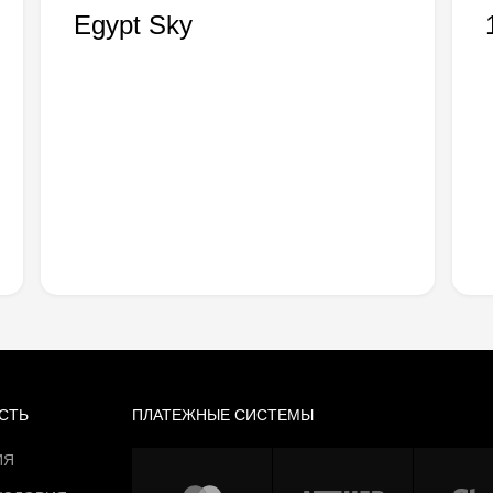
Egypt Sky
СТЬ
ПЛАТЕЖНЫЕ СИСТЕМЫ
ИЯ