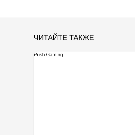
ЧИТАЙТЕ ТАКЖЕ
Push Gaming