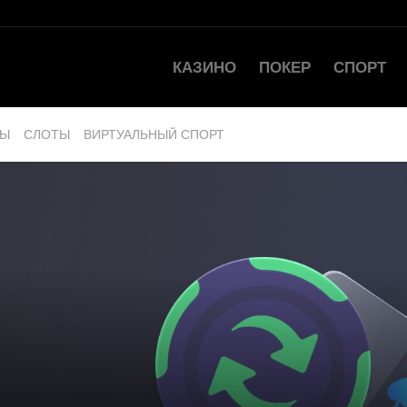
КАЗИНО
ПОКЕР
СПОРТ
РЫ
СЛОТЫ
ВИРТУАЛЬНЫЙ СПОРТ