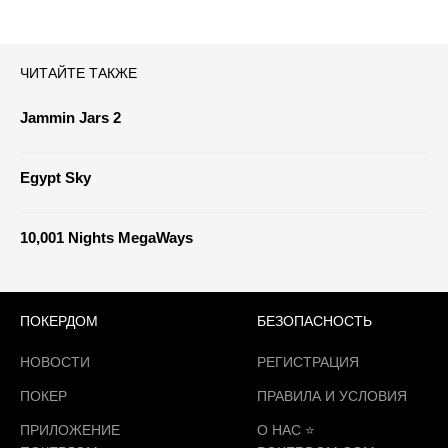
ЧИТАЙТЕ ТАКЖЕ
Jammin Jars 2
Egypt Sky
10,001 Nights MegaWays
ПОКЕРДОМ
БЕЗОПАСНОСТЬ
НОВОСТИ
РЕГИСТРАЦИЯ
ПОКЕР
ПРАВИЛА И УСЛОВИЯ
ПРИЛОЖЕНИЕ
О НАС ⭐️