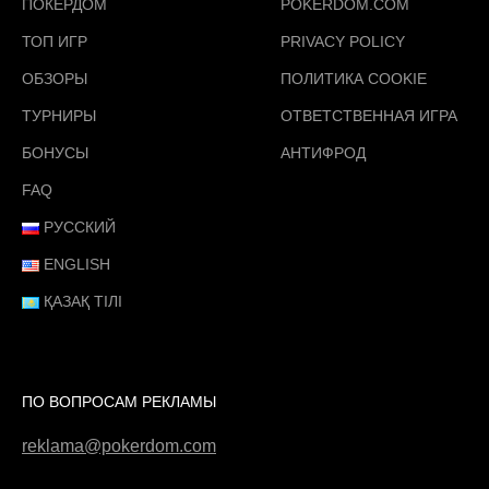
ПОКЕРДОМ
POKERDOM.COM
ТОП ИГР
PRIVACY POLICY
ОБЗОРЫ
ПОЛИТИКА COOKIE
ТУРНИРЫ
ОТВЕТСТВЕННАЯ ИГРА
БОНУСЫ
АНТИФРОД
FAQ
РУССКИЙ
ENGLISH
ҚАЗАҚ ТІЛІ
ПО ВОПРОСАМ РЕКЛАМЫ
reklama@pokerdom.com