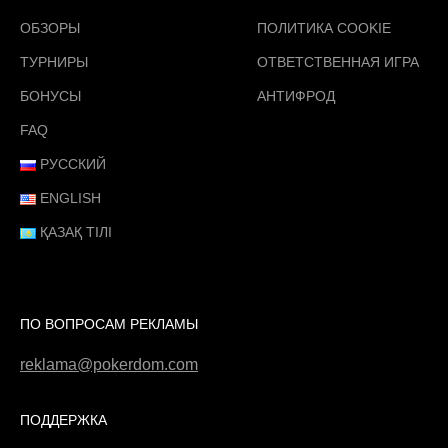
ОБЗОРЫ
ПОЛИТИКА COOKIE
ТУРНИРЫ
ОТВЕТСТВЕННАЯ ИГРА
БОНУСЫ
АНТИФРОД
FAQ
РУССКИЙ
ENGLISH
ҚАЗАҚ ТІЛІ
ПО ВОПРОСАМ РЕКЛАМЫ
reklama@pokerdom.com
ПОДДЕРЖКА