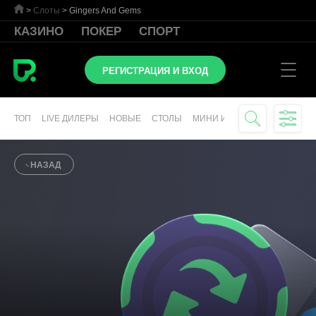
>
Слоты
>
Gingers And Gems
КАЗИНО
ПОКЕР
СПОРТ
РЕГИСТРАЦИЯ И ВХОД
ТОП
LIVE ДИЛЕРЫ
НОВЫЕ
СТОЛЫ
МИНИ ИГРЫ
СЛОТЫ
ВИР
НАЗАД