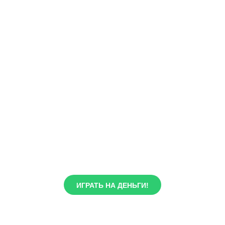
ИГРАТЬ НА ДЕНЬГИ!