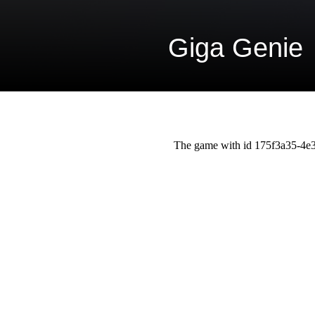
Giga Genie