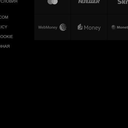
УСЛОВИЯ
COM
LICY
OOKIE
ННАЯ