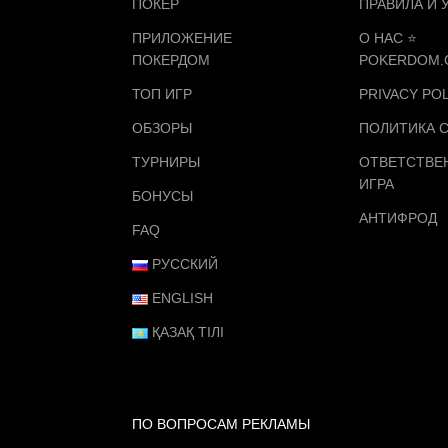
ПОКЕР
ПРАВИЛА И 
ПРИЛОЖЕНИЕ
О НАС ⭐️
ПОКЕРДОМ
POKERDOM.
ТОП ИГР
PRIVACY PO
ОБЗОРЫ
ПОЛИТИКА C
ТУРНИРЫ
ОТВЕТСТВЕ
ИГРА
БОНУСЫ
АНТИФРОД
FAQ
РУССКИЙ
ENGLISH
ҚАЗАҚ ТІЛІ
ПО ВОПРОСАМ РЕКЛАМЫ