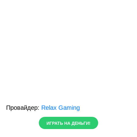
Провайдер:
Relax Gaming
ИГРАТЬ НА ДЕНЬГИ!