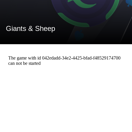
Giants & Sheep