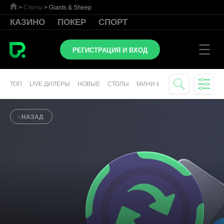
>
Слоты
>
Giants & Sheep
КАЗИНО
ПОКЕР
СПОРТ
РЕГИСТРАЦИЯ И ВХОД
ТОП
LIVE ДИЛЕРЫ
НОВЫЕ
СТОЛЫ
МИНИ ИГРЫ
СЛОТЫ
ВИР
НАЗАД